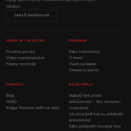
obrasci.
ZAKAŽI RAZGOVOR
ISKUSTVA I REZULTATI
PROGRAM
Privatne poruke
Kako funkcionira
Video svjedočanstva
O meni
Pisane recenzije
Uvjeti suradnje
Otvoreno pismo
SADRŽAJI
NAJČITANIJE
Blog
Najbolji lijek protiv
Vodiči
anksioznosti – Bez recepta i
Knjiga: Prestani raditi na sebi!
nuspojava!
Iskustva ljudi koji su pobijedili
anksioznost
Kako pobijediti mucanje kod