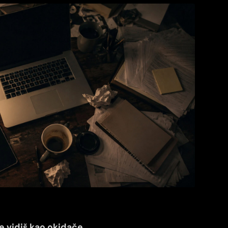
e vidiš kao okidače