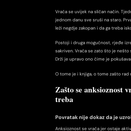
Vraća se uvijek na sličan način. Tje
jednom danu sve sruši na staro. Prv
leži negdje zakopan i da ga treba isk
Postoji i druga mogućnost, rjeđe izr
sakriven. Vraća se zato što je nešto s
Drži je upravo ono čime je pokušava
O tome je i knjiga, o tome zašto rad
Zašto se anksioznost vr
treba
Povratak nije dokaz da je uzr
Anksioznost se vraća jer ostaje akt