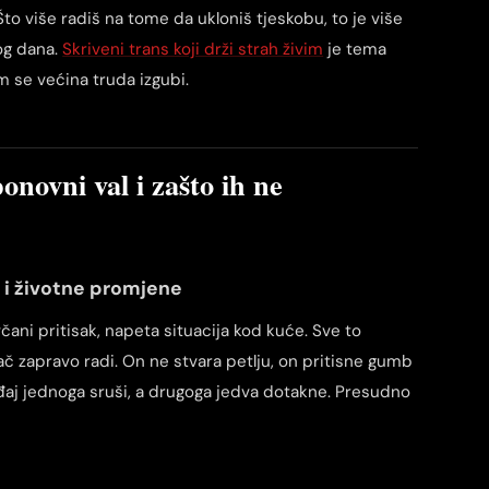
Što više radiš na tome da ukloniš tjeskobu, to je više
vog dana.
Skriveni trans koji drži strah živim
je tema
em se većina truda izgubi.
onovni val i zašto ih ne
ti i životne promjene
čani pritisak, napeta situacija kod kuće. Sve to
dač zapravo radi. On ne stvara petlju, on pritisne gumb
gađaj jednoga sruši, a drugoga jedva dotakne. Presudno