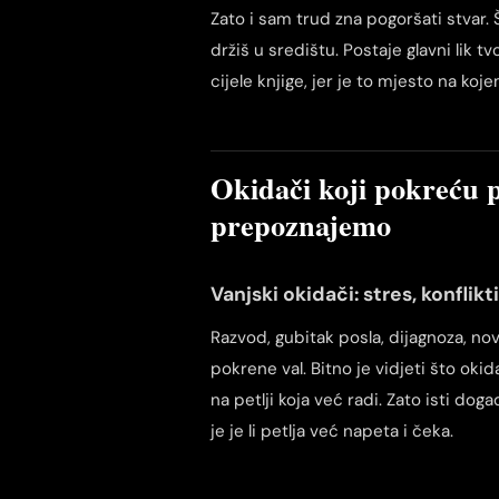
Zato i sam trud zna pogoršati stvar. 
držiš u središtu. Postaje glavni lik t
cijele knjige, jer je to mjesto na koj
Okidači koji pokreću p
prepoznajemo
Vanjski okidači: stres, konflik
Razvod, gubitak posla, dijagnoza, nov
pokrene val. Bitno je vidjeti što oki
na petlji koja već radi. Zato isti do
je je li petlja već napeta i čeka.