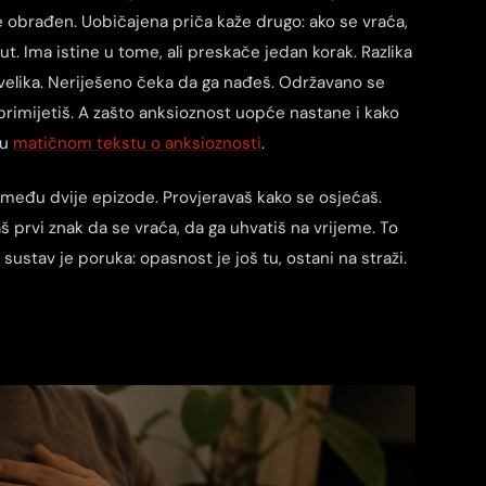
e obrađen. Uobičajena priča kaže drugo: ako se vraća,
t. Ima istine u tome, ali preskače jedan korak. Razlika
velika. Neriješeno čeka da ga nađeš. Održavano se
 primijetiš. A zašto anksioznost uopće nastane i kako
 u
matičnom tekstu o anksioznosti
.
između dvije epizode. Provjeravaš kako se osjećaš.
š prvi znak da se vraća, da ga uhvatiš na vrijeme. To
 sustav je poruka: opasnost je još tu, ostani na straži.