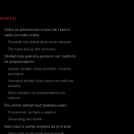
SADRŽAJ
Zašto se anksioznost vraća čak i kad si
radio sve kako treba
Povratak nije dokaz da je uzrok zakopan
Tihi trans koji je drži na životu
Okidači koji pokreću ponovni val i zašto ih
ne prepoznajemo
Vanjski okidači: stres, konflikti i životne
promjene
Unutarnji okidači koje često ne vidiš kao
okidače
Zašto okidače ne prepoznajemo na
vrijeme
Što učiniti odmah kad tjeskoba udari
Prva pomoć za tijelo u alarmu
Grounding bez borbe
Kako izaći iz petlje umjesto da je hraniš
Zašto više truda pojačava povratak