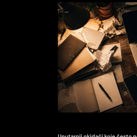
Unutarnji okidači koje često n