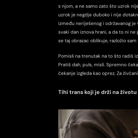
s njom, a ne samo zato što uzrok nij
uzrok je negdje duboko i nije dotaknu
između neriješenog i održavanog je 
svaki dan iznova hrani, a da to ni ne
se taj obrazac oblikuje, razložio sam
Pomisli na trenutak na to što radiš 
Pratiš dah, puls, misli. Spremno čeka
čekanje izgleda kao oprez. Za živčani
Tihi trans koji je drži na životu