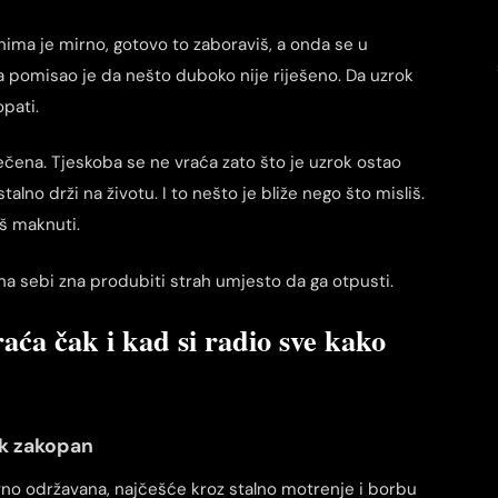
dnima je mirno, gotovo to zaboraviš, a onda se u
a pomisao je da nešto duboko nije riješeno. Da uzrok
opati.
ečena. Tjeskoba se ne vraća zato što je uzrok ostao
talno drži na životu. I to nešto je bliže nego što misliš.
š maknuti.
 na sebi zna produbiti strah umjesto da ga otpusti.
aća čak i kad si radio sve kako
ok zakopan
ivno održavana, najčešće kroz stalno motrenje i borbu