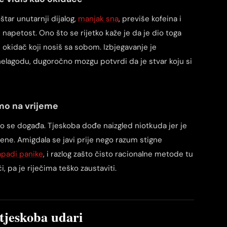
štar unutarnji dijalog,
manjak sna
, previše kofeina i
 napetost. Ono što se rijetko kaže je da je dio toga
 okidač koji nosiš sa sobom. Izbjegavanje je
elagodu, dugoročno mozgu potvrdi da je stvar koju si
mo na vrijeme
što se događa. Tjeskoba dođe naizgled niotkuda jer je
ne. Amigdala se javi prije nego razum stigne
apadi panike
, i razlog zašto čisto racionalne metode tu
i, pa je riječima teško zaustaviti.
tjeskoba udari