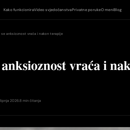
Kako funkcionira
Video svjedočanstva
Privatne poruke
O meni
Blog
 se anksioznost vraća i nakon terapije
 anksioznost vraća i na
 lipnja 2026.
8 min čitanja