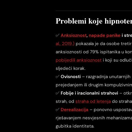
Problemi koje hipnoter
✅
Anksioznost
,
napade panike
i str
al., 2019.)
pokazala je da osobe treti
anksioznosti od 79% ispitanika u kont
pobijedili anksioznost
i koji su odlu
sljedeći korak.
✅
Ovisnosti
– razgradnja unutarnjih
prejedanjem ili drugim kompulzivni
✅
Fobije i iracionalni strahovi
– otkr
strah, od
straha od letenja
do straha 
✅
Derealizacija
– ponovno uspostavl
rješavanjem nesvjesnih mehanizama k
gubitka identiteta.