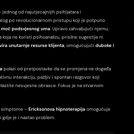
 jednog od najutjecajnijih psihijatara i
tog po revolucionarnom pristupu koji je potpuno
o
moć podsvjesnog uma
. Upravo zahvaljujući njemu,
oja ne koristi psihoanalizu, prisilne sugestije ni
vira unutarnje resurse klijenta
, omogućujući
duboke i
ja
polazi od pretpostavke da se promjena ne događa
ivnu interakciju, pažljiv i spontan razgovor koji
vlastite nesvjesne obrasce. Fokus je na stvarnom
mo simptome –
Ericksonova hipnoterapija
omogućuje
 gdje je i nastao problem.