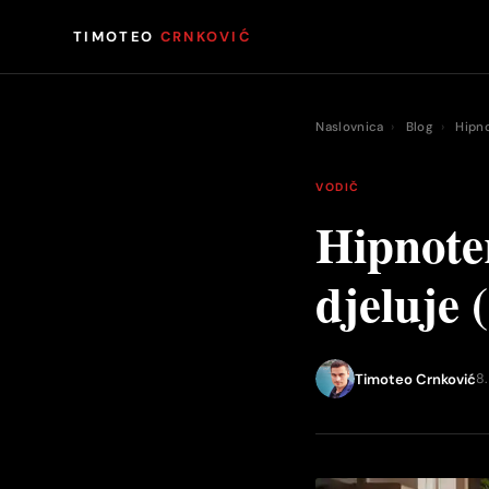
TIMOTEO
CRNKOVIĆ
Naslovnica
›
Blog
›
Hipno
VODIČ
Hipnoter
djeluje 
Timoteo Crnković
8.