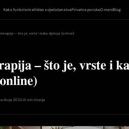
Kako funkcionira
Video svjedočanstva
Privatne poruke
O meni
Blog
terapija – što je, vrste i kako djeluje (online)
apija – što je, vrste i k
(online)
 svibnja 2024.
14 min čitanja