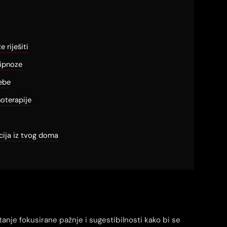
 riješiti
hipnoze
sebe
hoterapije
cija iz tvog doma
stanje fokusirane pažnje i sugestibilnosti kako bi se