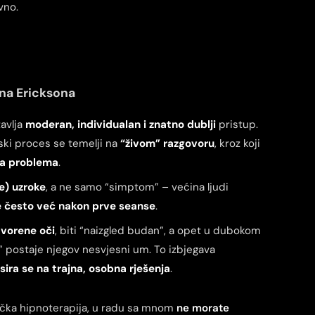
vno.
ona Erickson
a
avlja
moderan, individualan i znatno dublji
pristup.
ski proces se temelji na
“živom” razgovoru
, kroz koji
ra problema
.
e) uzroke
, a ne samo “simptom” – većina ljudi
 često već nakon prve seanse
.
tvorene oči
, biti “naizgled budan”, a opet u dubokom
” postaje njegov nesvjesni um. To izbjegava
sira se na trajna, osobna rješenja
.
inička hipnoterapija, u radu sa mnom
ne morate