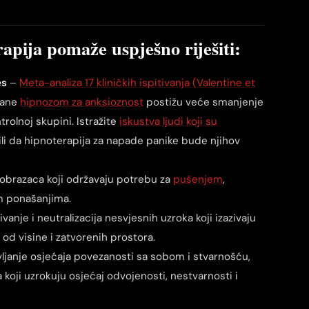
apija pomaže uspješno riješiti
:
es
–
Meta-analiza 17 kliničkih ispitivanja (Valentine et
rane
hipnozom za anksioznost
postižu veće smanjenje
rolnoj skupini. Istražite
iskustva ljudi koji su
čili da hipnoterapija za napade panike bude njihov
 obrazaca koji održavaju potrebu za
pušenjem
,
m ponašanjima.
ivanje i neutralizacija nesvjesnih uzroka koji izazivaju
od visine i zatvorenih prostora.
janje osjećaja povezanosti sa sobom i stvarnošću,
oji uzrokuju osjećaj odvojenosti, nestvarnosti i