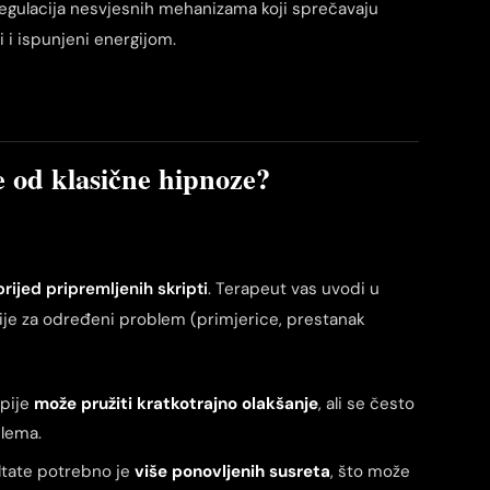
egulacija nesvjesnih mehanizama koji sprečavaju
 i ispunjeni energijom.
 od klasične hipnoze?
rijed pripremljenih skripti
. Terapeut vas uvodi u
tije za određeni problem (primjerice, prestanak
pije
može pružiti kratkotrajno olakšanje
, ali se često
lema.
ultate potrebno je
više ponovljenih susreta
, što može