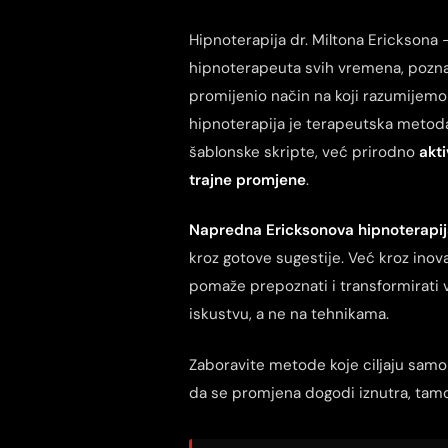
Hipnoterapija dr. Miltona Ericksona –
hipnoterapeuta svih vremena, pozna
promijenio način na koji razumijem
hipnoterapija je terapeutska metoda k
šablonske skripte, već prirodno
akti
trajne promjene
.
Napredna Ericksonova hipnoterapi
kroz gotove sugestije. Već kroz inovat
pomaže prepoznati i transformirati 
iskustvu, a ne na tehnikama.
Zaboravite metode koje ciljaju sa
da se promjena dogodi iznutra, tamo