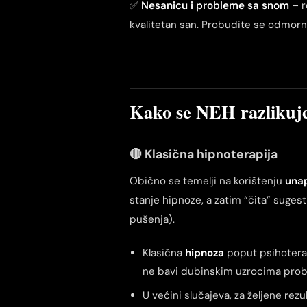
✅
Nesanicu i probleme sa snom
– r
kvalitetan san. Probudite se odmorni
Kako se NEH razlikuje
🔴 Klasična hipnoterapija
Obično se temelji na korištenju
unap
stanje hipnoze, a zatim “čita” suges
pušenja).
Klasična
hipnoza
poput psihotera
ne bavi dubinskim uzrocima prob
U većini slučajeva, za željene rez