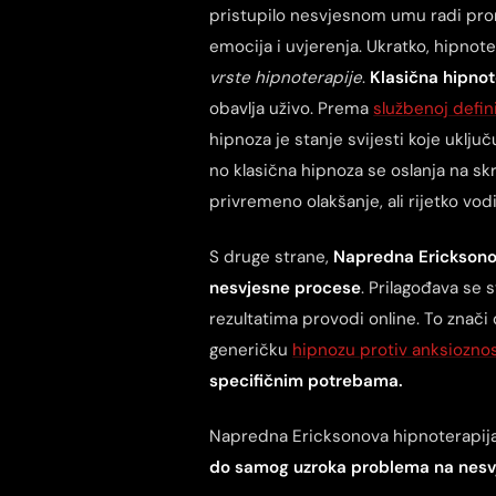
pristupilo nesvjesnom umu radi pro
emocija i uvjerenja. Ukratko, hipnot
vrste hipnoterapije
.
Klasična hipnot
obavlja uživo. Prema
službenoj defin
hipnoza je stanje svijesti koje uklj
no klasična hipnoza se oslanja na skr
privremeno olakšanje, ali rijetko v
S druge strane,
Napredna Ericksono
nesvjesne procese
. Prilagođava se 
rezultatima provodi online. To znač
generičku
hipnozu protiv anksioznos
specifičnim potrebama.
Napredna Ericksonova hipnoterapija
do samog uzroka problema na nesvj