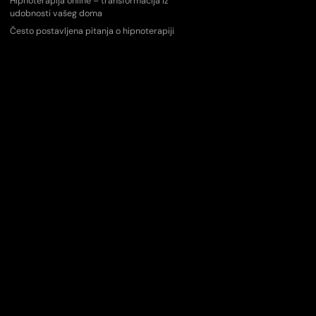
Hipnoterapija online – transformacija iz
udobnosti vašeg doma
Često postavljena pitanja o hipnoterapiji