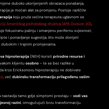
mjene duboko ukorijenjenih obrazaca ponašanja,
erapija je moćan alat za promjenu. Postoje
različite
erapija
koju pruža većina terapeuta uglavnom se
iciji Američkog psihološkog društva (APA Division 30)
,
učuje fokusiranu pažnju i smanjenu perifernu svjesnost,
ipte i ponavljanje sugestija, što može donijeti
odi dubokim i trajnim promjenama.
va hipnoterapija
(NEH) koristi
prirodne resurse i
svakom klijentu
osobno
– te se bez razlike u
i da krzo Ericksonovu hipnoterapiju ne dobivate
ti
, već
dubinsku transformaciju
prilagođenu vašim
 nastavlja tamo gdje simptomi prestaju –
vodi vas
esnoj razini
, omogućujući brzu transformaciju.