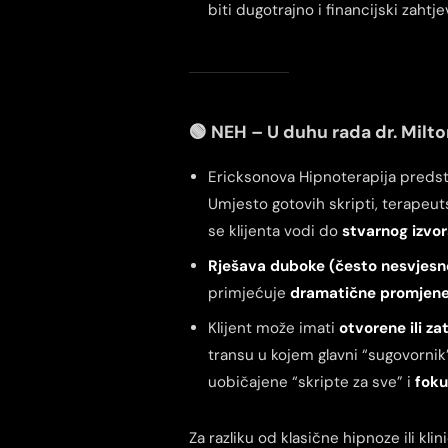
biti dugotrajno i financijski zahtje
🟢 NEH – U duhu rada dr. Milt
Ericksonova Hipnoterapija predst
Umjesto gotovih skripti, terapeut
se klijenta vodi do
stvarnog izvo
Rješava duboke (često nesvjesn
primjećuje
dramatične promjene
Klijent može imati
otvorene ili za
transu u kojem glavni “sugovornik
uobičajene “skripte za sve” i
foku
Za razliku od klasične hipnoze ili kl